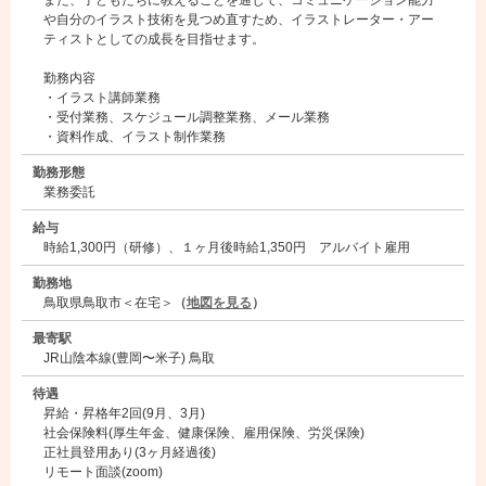
また、子どもたちに教えることを通じて、コミュニケーション能力
や自分のイラスト技術を見つめ直すため、イラストレーター・アー
ティストとしての成長を目指せます。
勤務内容
・イラスト講師業務
・受付業務、スケジュール調整業務、メール業務
・資料作成、イラスト制作業務
勤務形態
業務委託
給与
時給1,300円（研修）、１ヶ月後時給1,350円 アルバイト雇用
勤務地
鳥取県鳥取市＜在宅＞
（
地図を見る
）
最寄駅
JR山陰本線(豊岡〜米子) 鳥取
待遇
昇給・昇格年2回(9月、3月)
社会保険料(厚生年金、健康保険、雇用保険、労災保険)
正社員登用あり(3ヶ月経過後)
リモート面談(zoom)