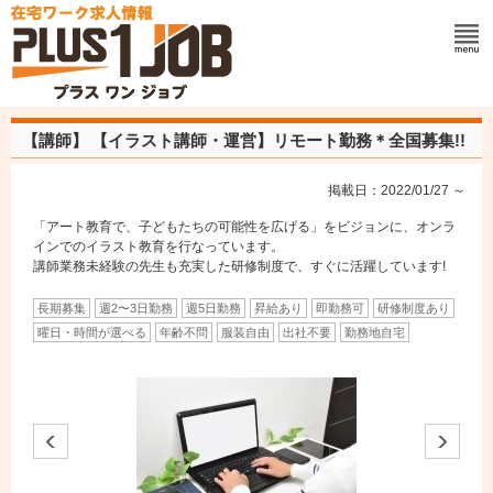
【講師】
【イラスト講師・運営】リモート勤務＊全国募集!!
掲載日：2022/01/27 ～
「アート教育で、子どもたちの可能性を広げる」をビジョンに、オンラ
インでのイラスト教育を行なっています。
講師業務未経験の先生も充実した研修制度で、すぐに活躍しています!
長期募集
週2〜3日勤務
週5日勤務
昇給あり
即勤務可
研修制度あり
曜日・時間が選べる
年齢不問
服装自由
出社不要
勤務地自宅