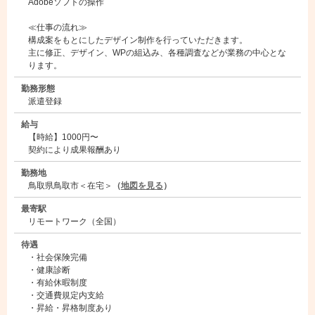
Adobeソフトの操作
≪仕事の流れ≫
構成案をもとにしたデザイン制作を行っていただきます。
主に修正、デザイン、WPの組込み、各種調査などが業務の中心とな
ります。
勤務形態
派遣登録
給与
【時給】1000円〜
契約により成果報酬あり
勤務地
鳥取県鳥取市＜在宅＞
（
地図を見る
）
最寄駅
リモートワーク（全国）
待遇
・社会保険完備
・健康診断
・有給休暇制度
・交通費規定内支給
・昇給・昇格制度あり