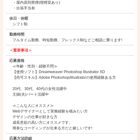
・屋内原則禁煙(喫煙室あり)
・出張手当有
休日・休暇
シフト制
勤務時間
フルタイム勤務、時短勤務、フレックス制などご相談に乗ります!
＜重要事項＞
応募資格
≪年齢・性別・経験不問≫
【使用ソフト】Dreamweaver Photoshop Illustrator XD
【尚可スキル】Adobe Photoshop/illustratorの使用経験ある方
20代、30代、40代の女性活躍中
主婦(夫)パート活躍中
≪こんな人にオススメ≫
Webデザイナーとして実務経験を積みたい方
デザインの仕事が好きな方
成長意欲の高い方にオススメです。
簡単なコーディングが出来る方だと嬉しいです!
応募方法詳細