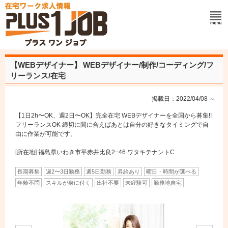
【WEBデザイナー】
WEBデザイナー/制作/コーディング/フ
リーランス/在宅
掲載日：2022/04/08 ～
【1日2h〜OK、週2日〜OK】完全在宅 WEBデザイナーを全国から募集!!
フリーランスOK 締切に間に合えばあとは自分の好きなタイミングで自
由に作業が可能です。
[所在地] 福島県いわき市平赤井比良2−46 ワタキテナントC
長期募集
週2〜3日勤務
週5日勤務
昇給あり
曜日・時間が選べる
年齢不問
スキルが身に付く
出社不要
未経験可
勤務地自宅