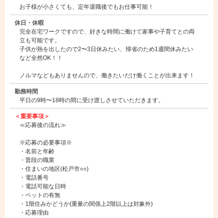
お子様が小さくても、定年退職後でもお仕事可能！
休日・休暇
完全在宅ワークですので、好きな時間に働けて家事や子育てとの両
立も可能です。
子供が熱を出したので2〜3日休みたい、帰省のため1週間休みたい
など全然OK！！
ノルマなどもありませんので、働きたいだけ働くことが出来ます！
勤務時間
平日の9時〜18時の間に受け渡しさせていただきます。
＜重要事項＞
≪応募後の流れ≫
※応募の必要事項※
・名前と年齢
・普段の職業
・住まいの地区(松戸市○○)
・電話番号
・電話可能な日時
・ペットの有無
・1階住みかどうか(重量の関係上2階以上は対象外)
・応募理由