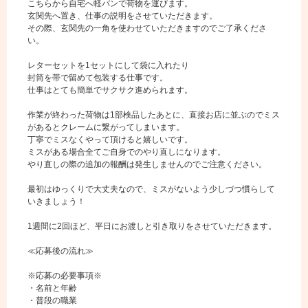
こちらから自宅へ軽バンで荷物を運びます。
玄関先へ置き、仕事の説明をさせていただきます。
その際、玄関先の一角を使わせていただきますのでご了承くださ
い。
レターセットを1セットにして袋に入れたり
封筒を帯で留めて包装する仕事です。
仕事はとても簡単でサクサク進められます。
作業が終わった荷物は1部検品したあとに、直接お店に並ぶのでミス
があるとクレームに繋がってしまいます。
丁寧でミスなくやって頂けると嬉しいです。
ミスがある場合全てご自身でのやり直しになります。
やり直しの際の追加の報酬は発生しませんのでご注意ください。
最初はゆっくりで大丈夫なので、ミスがないよう少しづつ慣らして
いきましょう！
1週間に2回ほど、平日にお渡しと引き取りをさせていただきます。
≪応募後の流れ≫
※応募の必要事項※
・名前と年齢
・普段の職業