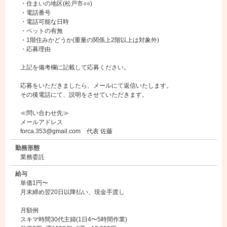
・住まいの地区(松戸市○○)
・電話番号
・電話可能な日時
・ペットの有無
・1階住みかどうか(重量の関係上2階以上は対象外)
・応募理由
上記を備考欄に記載して応募ください。
応募をいただきましたら、メールにて返信いたします。
その後電話にて、説明をさせていただきます。
≪問い合わせ先≫
メールアドレス
forca.353@gmail.com 代表 佐藤
勤務形態
業務委託
給与
単価1円〜
月末締め翌20日以降払い、現金手渡し
月額例
スキマ時間30代主婦(1日4〜5時間作業)