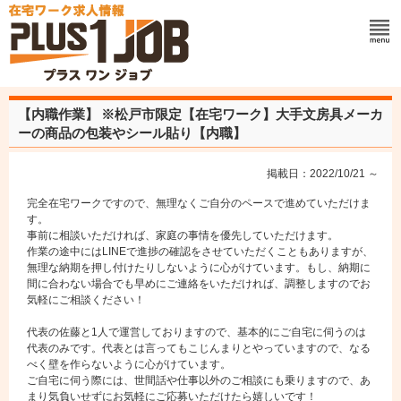
【内職作業】
※松戸市限定【在宅ワーク】大手文房具メーカ
ーの商品の包装やシール貼り【内職】
掲載日：2022/10/21 ～
完全在宅ワークですので、無理なくご自分のペースで進めていただけま
す。
事前に相談いただければ、家庭の事情を優先していただけます。
作業の途中にはLINEで進捗の確認をさせていただくこともありますが、
無理な納期を押し付けたりしないように心がけています。もし、納期に
間に合わない場合でも早めにご連絡をいただければ、調整しますのでお
気軽にご相談ください！
代表の佐藤と1人で運営しておりますので、基本的にご自宅に伺うのは
代表のみです。代表とは言ってもこじんまりとやっていますので、なる
べく壁を作らないように心がけています。
ご自宅に伺う際には、世間話や仕事以外のご相談にも乗りますので、あ
まり気負いせずにお気軽にご応募いただけたら嬉しいです！