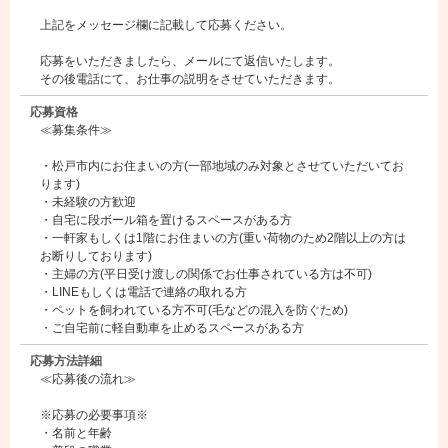
上記をメッセージ欄に記載して応募ください。
応募をいただきましたら、メールにて返信いたします。
その後電話にて、お仕事の説明をさせていただきます。
応募資格
≪募集条件≫
・松戸市内にお住まいの方(一部地域のみ対象とさせていただいてお
ります)
・未経験の方歓迎
・自宅に段ボール箱を置けるスペースがある方
・一軒家もしくは1階にお住まいの方(重い荷物のため2階以上の方は
お断りしております)
・主婦の方(平日受け渡しの関係でお仕事されている方は不可)
・LINEもしくは電話で連絡の取れる方
・ペットを飼われている方不可(毛などの混入を防ぐため)
・ご自宅前に軽自動車を止めるスペースがある方
応募方法詳細
≪応募後の流れ≫
※応募の必要事項※
・名前と年齢