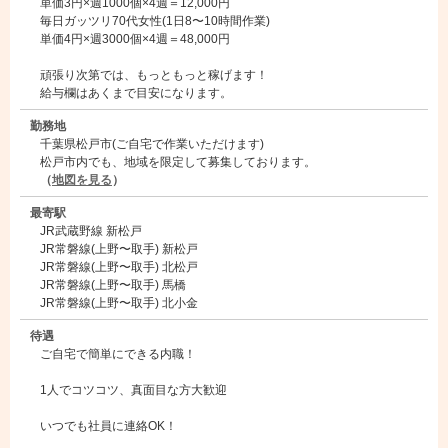
単価3円×週1000個×4週＝12,000円
毎日ガッツリ70代女性(1日8〜10時間作業)
単価4円×週3000個×4週＝48,000円
頑張り次第では、もっともっと稼げます！
給与欄はあくまで目安になります。
勤務地
千葉県松戸市(ご自宅で作業いただけます)
松戸市内でも、地域を限定して募集しております。
（
地図を見る
）
最寄駅
JR武蔵野線 新松戸
JR常磐線(上野〜取手) 新松戸
JR常磐線(上野〜取手) 北松戸
JR常磐線(上野〜取手) 馬橋
JR常磐線(上野〜取手) 北小金
待遇
ご自宅で簡単にできる内職！
1人でコツコツ、真面目な方大歓迎
いつでも社員に連絡OK！