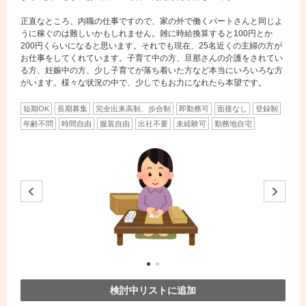
正直なところ、内職の仕事ですので、家の外で働くパートさんと同じよ
うに稼ぐのは難しいかもしれません。雑に時給換算すると100円とか
200円くらいになると思います。それでも現在、25名近くの主婦の方が
お仕事をしてくれています。子育て中の方、旦那さんの介護をされてい
る方、妊娠中の方、少し子育てが落ち着いた方など本当にいろいろな方
がいます。様々な状況の中で、少しでもお力になれたら本望です。
短期OK
長期募集
完全出来高制、歩合制
即勤務可
面接なし
登録制
年齢不問
時間自由
服装自由
出社不要
未経験可
勤務地自宅
検討中リストに追加