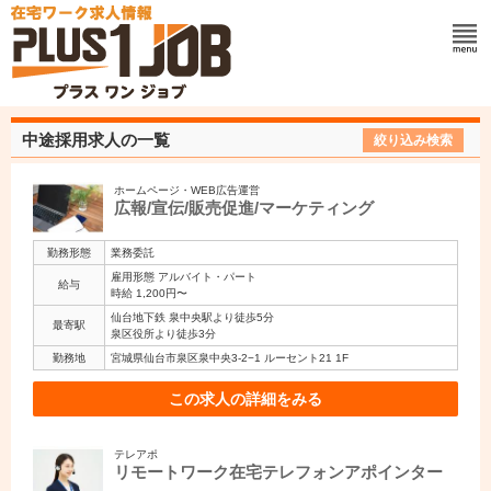
中途採用求人の一覧
絞り込み検索
ホームページ・WEB広告運営
広報/宣伝/販売促進/マーケティング
勤務形態
業務委託
雇用形態 アルバイト・パート
給与
時給 1,200円〜
仙台地下鉄 泉中央駅より徒歩5分
最寄駅
泉区役所より徒歩3分
勤務地
宮城県仙台市泉区泉中央3-2−1 ルーセント21 1F
この求人の詳細をみる
テレアポ
リモートワーク在宅テレフォンアポインター