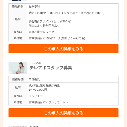
勤務形態
業務委託
時給1,100円〜2,000円＋インターネット使用料(1日/300円)
給与
歩合有(1アポイントにつき500円)
能力により特別手当あり
最寄駅
完全在宅テレワーク
勤務地
宮城県仙台市 在宅ワーク(全国どこからでも)
この求人の詳細をみる
テレアポ
テレアポスタッフ募集
勤務形態
業務委託
成約時に限り報酬が発生
給与
1件=30,000円
最寄駅
フルリモート
勤務地
宮城県仙台市＜フルリモート＞
この求人の詳細をみる