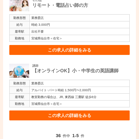
その他
リモート・電話占い師の方
勤務形態
業務委託
給与
時給 3,000円
最寄駅
出社不要
勤務地
宮城県仙台市＜在宅＞
この求人の詳細をみる
講師
【オンラインOK】小・中学生の英語講師
勤務形態
業務委託
給与
アルバイト･パート時給 1,500円〜2,000円
最寄駅
教室勤務の場合は、JR, 東西線 三鷹駅 徒歩6分
勤務地
宮城県仙台市＜在宅＞
この求人の詳細をみる
36
1-5
件中
件