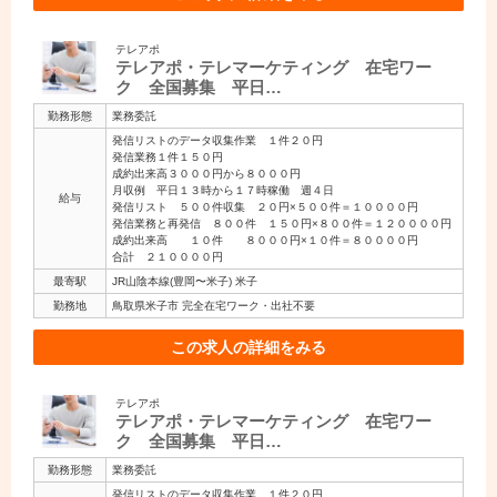
テレアポ
テレアポ・テレマーケティング 在宅ワー
ク 全国募集 平日…
勤務形態
業務委託
発信リストのデータ収集作業 １件２０円
発信業務１件１５０円
成約出来高３０００円から８０００円
月収例 平日１３時から１７時稼働 週４日
給与
発信リスト ５００件収集 ２０円×５００件＝１００００円
発信業務と再発信 ８００件 １５０円×８００件＝１２００００円
成約出来高 １０件 ８０００円×１０件＝８００００円
合計 ２１００００円
最寄駅
JR山陰本線(豊岡〜米子) 米子
勤務地
鳥取県米子市 完全在宅ワーク・出社不要
この求人の詳細をみる
テレアポ
テレアポ・テレマーケティング 在宅ワー
ク 全国募集 平日…
勤務形態
業務委託
発信リストのデータ収集作業 １件２０円