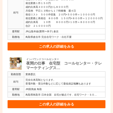
発信業務１件１５０円
成約出来高３０００円から８０００円
月収例 平日１３時から１７時稼働 週４日
給与
発信リスト ５００件収集 ２０円×５００件＝１００００円
発信業務と再発信 ８００件 １５０円×８００件＝１２００００円
成約出来高 １０件 ８０００円×１０件＝８００００円
合計 ２１００００円
最寄駅
JR山陰本線(豊岡〜米子) 倉吉
勤務地
鳥取県倉吉市 完全在宅ワーク・出社不要
この求人の詳細をみる
インバウンドコールセンター
夜間の仕事 在宅型 コールセンター・テレ
マーケティングス…
勤務形態
業務委託
完全出来高制となります。
給与
受電件数・受注件数などに応じて最低保証報酬もあります
最寄駅
JR因美線 鳥取
勤務地
鳥取県鳥取市 日本全国 自宅が拠点です、在宅ワーク・ＳＯ…
この求人の詳細をみる