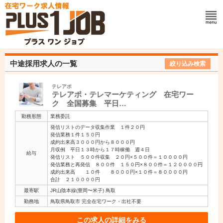
中途採用求人の一覧
絞り込み検索
テレアポ
テレアポ・テレマーケティング 在宅ワー
ク 全国募集 平日…
勤務形態
業務委託
発信リストのデータ収集作業 １件２０円
発信業務１件１５０円
成約出来高３０００円から８０００円
月収例 平日１３時から１７時稼働 週４日
給与
発信リスト ５００件収集 ２０円×５００件＝１００００円
発信業務と再発信 ８００件 １５０円×８００件＝１２００００円
成約出来高 １０件 ８０００円×１０件＝８００００円
合計 ２１００００円
最寄駅
JR山陰本線(豊岡〜米子) 鳥取
勤務地
鳥取県鳥取市 完全在宅ワーク・出社不要
この求人の詳細をみる