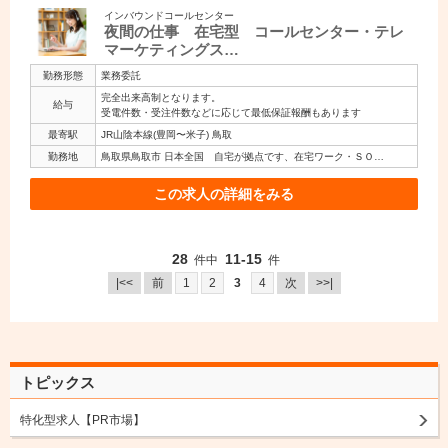
インバウンドコールセンター
夜間の仕事 在宅型 コールセンター・テレ
マーケティングス…
勤務形態
業務委託
完全出来高制となります。
給与
受電件数・受注件数などに応じて最低保証報酬もあります
最寄駅
JR山陰本線(豊岡〜米子) 鳥取
勤務地
鳥取県鳥取市 日本全国 自宅が拠点です、在宅ワーク・ＳＯ…
この求人の詳細をみる
28
11-15
件中
件
|<<
前
1
2
3
4
次
>>|
トピックス
特化型求人【PR市場】