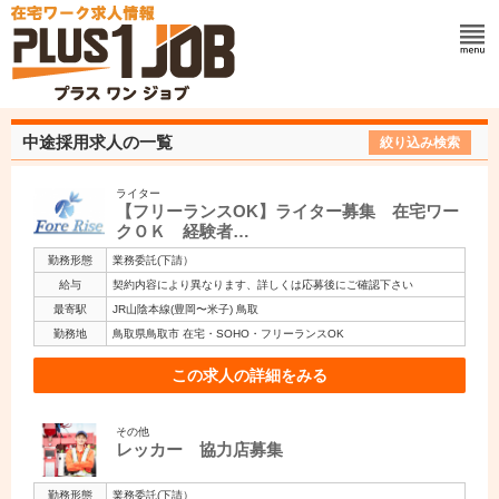
中途採用求人の一覧
絞り込み検索
ライター
【フリーランスOK】ライター募集 在宅ワー
クＯＫ 経験者…
勤務形態
業務委託(下請）
給与
契約内容により異なります、詳しくは応募後にご確認下さい
最寄駅
JR山陰本線(豊岡〜米子) 鳥取
勤務地
鳥取県鳥取市 在宅・SOHO・フリーランスOK
この求人の詳細をみる
その他
レッカー 協力店募集
勤務形態
業務委託(下請）