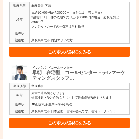
勤務形態
業務委託(下請）
日給10,000円から30000円、案件により異なります
報酬例：1日3件の依頼で売り上げ60000円の場合、受取報酬は
給与
39000円
クレジットカードの手数料は当社負担
最寄駅
勤務地
鳥取県鳥取市 周辺エリアの方
この求人の詳細をみる
インバウンドコールセンター
早朝 在宅型 コールセンター・テレマーケ
ティングスタッフ…
勤務形態
業務委託
完全出来高制となります。
給与
受電件数・受注件数などに応じて最低保証報酬もあります
最寄駅
JR山陰本線(豊岡〜米子) 鳥取
勤務地
鳥取県鳥取市 日本全国 自宅が拠点です、在宅ワーク・ＳＯ…
この求人の詳細をみる