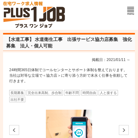
【水道工事】
水道衛生工事 出張サービス協力店募集 強化
募集 法人・個人可能
掲載日：2021/01/11 ～
24時間365日体制でコールセンターとサポート体制を整えております。
当社は対等な立場で＜協力店＞に寄り添う方針で末永く仕事を依頼して
行きます。
長期募集
完全出来高制、歩合制
年齢不問
時間自由
人と接する
出社不要