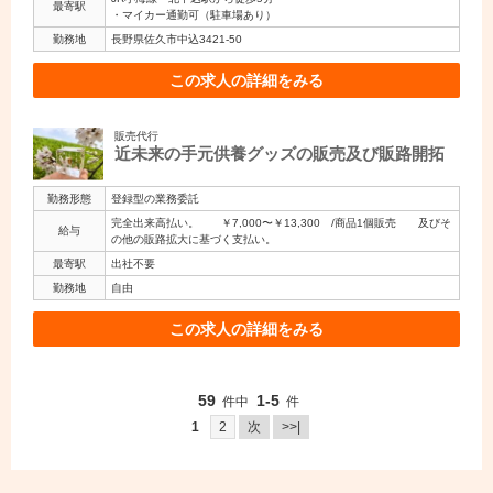
最寄駅
・マイカー通勤可（駐車場あり）
勤務地
長野県佐久市中込3421-50
この求人の詳細をみる
販売代行
近未来の手元供養グッズの販売及び販路開拓
勤務形態
登録型の業務委託
完全出来高払い。 ￥7,000〜￥13,300 /商品1個販売 及びそ
給与
の他の販路拡大に基づく支払い。
最寄駅
出社不要
勤務地
自由
この求人の詳細をみる
59
1-5
件中
件
1
2
次
>>|