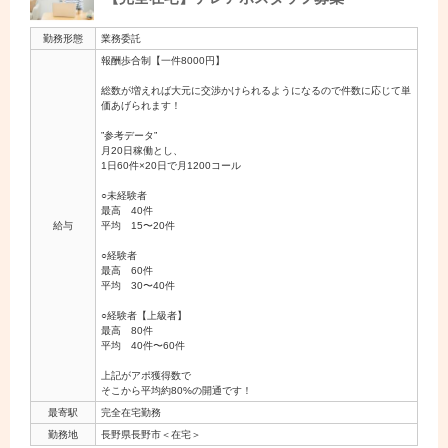
勤務形態
業務委託
報酬歩合制【一件8000円】
総数が増えれば大元に交渉かけられるようになるので件数に応じて単
価あげられます！
”参考データ”
月20日稼働とし、
1日60件×20日で月1200コール
○未経験者
最高 40件
給与
平均 15〜20件
○経験者
最高 60件
平均 30〜40件
○経験者【上級者】
最高 80件
平均 40件〜60件
上記がアポ獲得数で
そこから平均約80%の開通です！
最寄駅
完全在宅勤務
勤務地
長野県長野市＜在宅＞