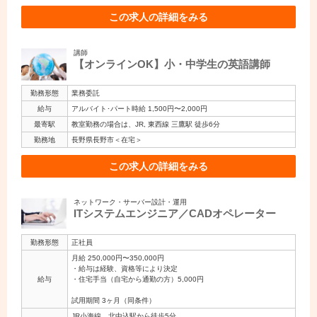
この求人の詳細をみる
講師
【オンラインOK】小・中学生の英語講師
勤務形態
業務委託
給与
アルバイト･パート時給 1,500円〜2,000円
最寄駅
教室勤務の場合は、JR, 東西線 三鷹駅 徒歩6分
勤務地
長野県長野市＜在宅＞
この求人の詳細をみる
ネットワーク・サーバー設計・運用
ITシステムエンジニア／CADオペレーター
勤務形態
正社員
月給 250,000円〜350,000円
・給与は経験、資格等により決定
給与
・住宅手当（自宅から通勤の方）5,000円
試用期間 3ヶ月（同条件）
JR小海線 北中込駅から徒歩5分