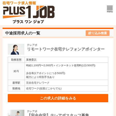
中途採用求人の一覧
絞り込み検索
テレアポ
リモートワーク在宅テレフォンアポインター
勤務形態
業務委託
時給1,100円〜2,000円＋インターネット使用料(1日/300円)
給与
歩合有(1アポイントにつき500円)
能力により特別手当あり
最寄駅
完全在宅テレワーク
勤務地
在宅ワーク(全国どこからでも)
この求人の詳細をみる
テレアポ
【完全在宅】テレアポスタッフ募集